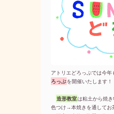
アトリエどろっぷでは今年
ろっぷ
を開催いたします！
造形教室
は粘土から焼き
色つけ→本焼きを通してお