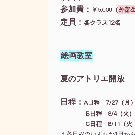
参加費：
￥5,000（
外部生¥
定員：
各クラス12名
絵画教室
夏のアトリエ開放
日程：
A日程 7/27（月
B日程 8/4（火
C日程 8/11（
＊各日程のいずれか1日か