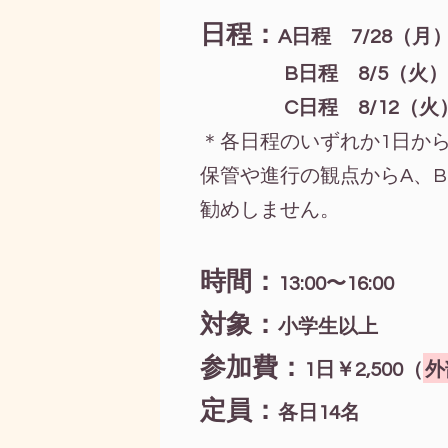
日程：
A日程 7/28（月
B日程 8/5（火）
C日程 8/12（火
＊各日程のいずれか1日か
保管や進行の観点からA、
勧めしません。
時間：
13:00〜16:00
対象：
小学生以上
参加費：
1日￥2,500（
外
定員：
各日14名