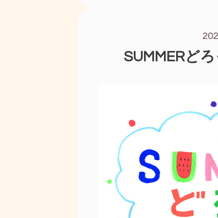
20
SUMMERど