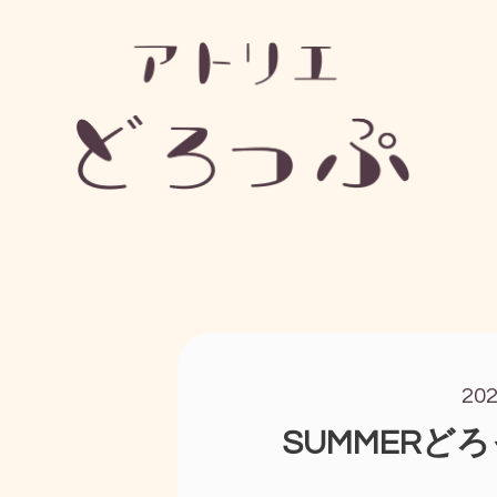
20
SUMMERど