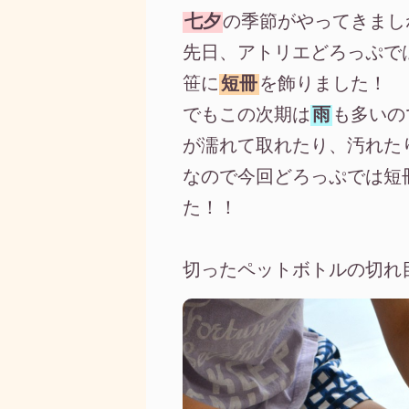
七夕
の季節がやってきまし
先日、アトリエどろっぷで
笹に
短冊
を飾りました！
でもこの次期は
雨
も多いの
が濡れて取れたり、汚れた
なので今回どろっぷでは短
た！！
切ったペットボトルの切れ