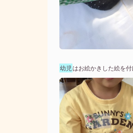
幼児
はお絵かきした絵を付